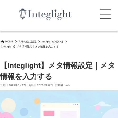
search
コ
ン
Menu
テ
ン
公式審査通過・完全無料。 初期設定なしでブログ／ビジネスサイトの構築を 安全かつ
公式WordPressテーマ Integlight（インテグライト）
ツ
効率的に開始できます。
へ
HOME
7.その他の設定
Integlightの使い方
ス
【Integlight】メタ情報設定｜メタ情報を入力する
キ
ッ
プ
【Integlight】メタ情報設定｜メタ
情報を入力する
公開日:
2025年8月17日
更新日:
2025年9月2日
投稿者:
tech