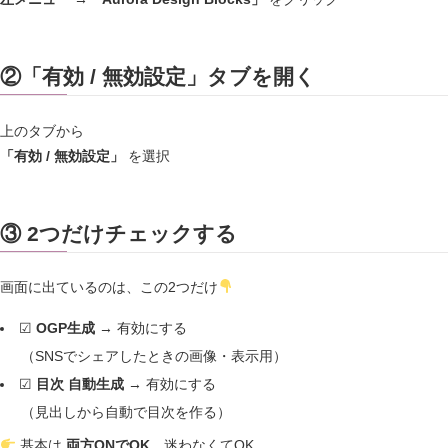
②「有効 / 無効設定」タブを開く
上のタブから
「有効 / 無効設定」
を選択
③ 2つだけチェックする
画面に出ているのは、この2つだけ
☑
OGP生成
→ 有効にする
（SNSでシェアしたときの画像・表示用）
☑
目次 自動生成
→ 有効にする
（見出しから自動で目次を作る）
基本は
両方ONでOK
。迷わなくてOK。