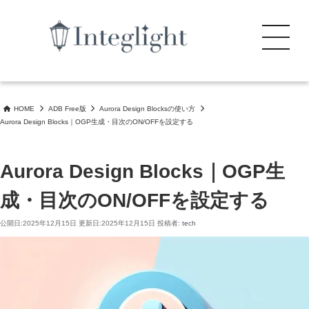
search
コ
ン
Menu
テ
ン
公式審査通過・完全無料。 初期設定なしでブログ／ビジネスサイトの構築を 安全かつ
公式WordPressテーマ Integlight（インテグライト）
ツ
効率的に開始できます。
へ
HOME
ADB Free版
Aurora Design Blocksの使い方
ス
Aurora Design Blocks｜OGP生成・目次のON/OFFを設定する
キ
ッ
プ
Aurora Design Blocks｜OGP生
成・目次のON/OFFを設定する
公開日:
2025年12月15日
更新日:
2025年12月15日
投稿者:
tech