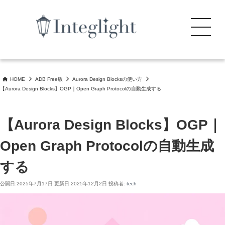
search
コ
ン
Menu
テ
ン
公式審査通過・完全無料。 初期設定なしでブログ／ビジネスサイトの構築を 安全かつ
公式WordPressテーマ Integlight（インテグライト）
ツ
効率的に開始できます。
へ
HOME
ADB Free版
Aurora Design Blocksの使い方
ス
【Aurora Design Blocks】OGP｜Open Graph Protocolの自動生成する
キ
ッ
プ
【Aurora Design Blocks】OGP｜
Open Graph Protocolの自動生成
する
公開日:
2025年7月17日
更新日:
2025年12月2日
投稿者:
tech